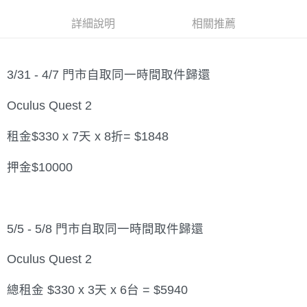
華南商業銀行
彰化商業銀行
合作金庫商業銀行
第一商業銀行
LINE Pay
詳細說明
相關推薦
上海商業儲蓄銀行
台北富邦商業銀行
華南商業銀行
彰化商業銀行
國泰世華商業銀行
兆豐國際商業銀行
Apple Pay
上海商業儲蓄銀行
台北富邦商業銀行
臺灣中小企業銀行
台中商業銀行
國泰世華商業銀行
兆豐國際商業銀行
匯豐（台灣）商業銀行
華泰商業銀行
悠遊付
3/31 - 4/7 門市自取同一時間取件歸還
臺灣中小企業銀行
台中商業銀行
聯邦商業銀行
遠東國際商業銀行
匯豐（台灣）商業銀行
華泰商業銀行
ATM付款
元大商業銀行
永豐商業銀行
Oculus Quest 2
聯邦商業銀行
遠東國際商業銀行
玉山商業銀行
星展（台灣）商業銀行
元大商業銀行
永豐商業銀行
台新國際商業銀行
中國信託商業銀行
運送方式
玉山商業銀行
星展（台灣）商業銀行
租金$330 x 7天 x 8折= $1848
台灣樂天信用卡公司
台新國際商業銀行
中國信託商業銀行
便利帶 2~3工作天(國定假日無配送)
台灣樂天信用卡公司
押金$10000
每筆NT$65，滿NT$199(含以上)免運費
到店自取-台北信義門市 (租借商品請先詢問客服)
每筆NT$100，滿NT$199(含以上)免運費
5/5 - 5/8 門市自取同一時間取件歸還
Oculus Quest 2
總租金 $330 x 3天 x 6台 = $5940