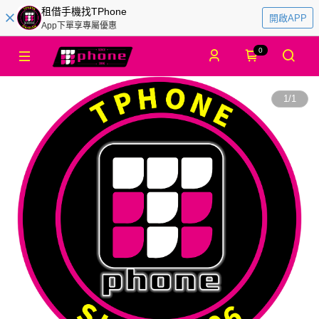
租借手機找TPhone
開啟APP
App下單享專屬優惠
0
1
/
1