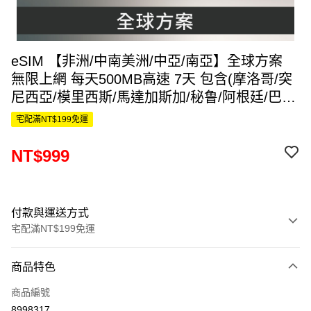
eSIM 【非洲/中南美洲/中亞/南亞】全球方案
無限上網 每天500MB高速 7天 包含(摩洛哥/突
尼西亞/模里西斯/馬達加斯加/秘鲁/阿根廷/巴西/
智利/哥倫比亞/哥斯大黎加/多明尼加/哈薩克/吉
宅配滿NT$199免運
爾吉斯/塔吉克/亞塞拜然/烏茲別克/伊朗/埃及/以
色列/约旦) 還有多個國家
NT$999
付款與運送方式
宅配滿NT$199免運
付款方式
商品特色
信用卡一次付款
商品編號
信用卡分期付款
8998317