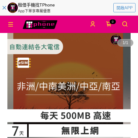
租借手機找TPhone
開啟APP
App下單享專屬優惠
0
1
/
1