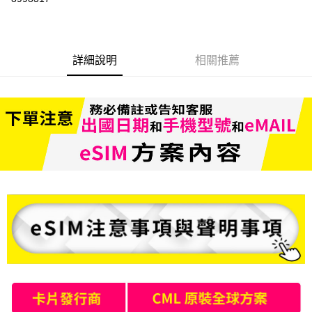
3 期 0 利率 每期
NT$333
21家銀行
6 期 0 利率 每期
NT$166
21家銀行
合作金庫商業銀行
第一商業銀行
華南商業銀行
彰化商業銀行
合作金庫商業銀行
第一商業銀行
LINE Pay
詳細說明
相關推薦
上海商業儲蓄銀行
台北富邦商業銀行
華南商業銀行
彰化商業銀行
國泰世華商業銀行
兆豐國際商業銀行
Apple Pay
上海商業儲蓄銀行
台北富邦商業銀行
臺灣中小企業銀行
台中商業銀行
國泰世華商業銀行
兆豐國際商業銀行
匯豐（台灣）商業銀行
華泰商業銀行
悠遊付
臺灣中小企業銀行
台中商業銀行
聯邦商業銀行
遠東國際商業銀行
匯豐（台灣）商業銀行
華泰商業銀行
ATM付款
元大商業銀行
永豐商業銀行
聯邦商業銀行
遠東國際商業銀行
玉山商業銀行
星展（台灣）商業銀行
元大商業銀行
永豐商業銀行
台新國際商業銀行
中國信託商業銀行
運送方式
玉山商業銀行
星展（台灣）商業銀行
台灣樂天信用卡公司
台新國際商業銀行
中國信託商業銀行
便利帶 2~3工作天(國定假日無配送)
台灣樂天信用卡公司
每筆NT$65，滿NT$199(含以上)免運費
到店自取-台北信義門市 (租借商品請先詢問客服)
每筆NT$100，滿NT$199(含以上)免運費