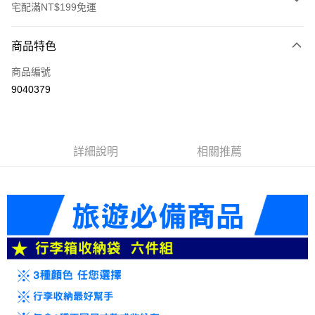
宅配滿NT$199免運
付款方式
商品特色
信用卡一次付款
商品編號
信用卡分期付款
9040379
3 期 0 利率 每期
NT$66
21家銀行
6 期 0 利率 每期
NT$33
21家銀行
合作金庫商業銀行
第一商業銀行
華南商業銀行
彰化商業銀行
合作金庫商業銀行
第一商業銀行
LINE Pay
詳細說明
相關推薦
上海商業儲蓄銀行
台北富邦商業銀行
華南商業銀行
彰化商業銀行
國泰世華商業銀行
兆豐國際商業銀行
Apple Pay
上海商業儲蓄銀行
台北富邦商業銀行
臺灣中小企業銀行
台中商業銀行
國泰世華商業銀行
兆豐國際商業銀行
匯豐（台灣）商業銀行
華泰商業銀行
悠遊付
臺灣中小企業銀行
台中商業銀行
聯邦商業銀行
遠東國際商業銀行
匯豐（台灣）商業銀行
華泰商業銀行
ATM付款
元大商業銀行
永豐商業銀行
聯邦商業銀行
遠東國際商業銀行
玉山商業銀行
星展（台灣）商業銀行
元大商業銀行
永豐商業銀行
台新國際商業銀行
中國信託商業銀行
運送方式
玉山商業銀行
星展（台灣）商業銀行
台灣樂天信用卡公司
台新國際商業銀行
中國信託商業銀行
便利帶 2~3工作天(國定假日無配送)
台灣樂天信用卡公司
每筆NT$65，滿NT$199(含以上)免運費