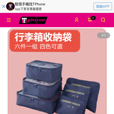
租借手機找TPhone
開啟APP
App下單享專屬優惠
0
1
/
1