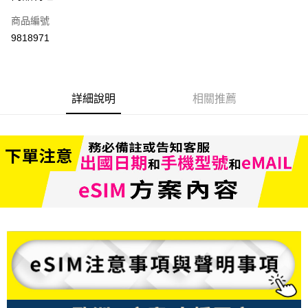
信用卡一次付款
商品編號
信用卡分期付款
9818971
3 期 0 利率 每期
NT$66
21家銀行
6 期 0 利率 每期
NT$33
21家銀行
合作金庫商業銀行
第一商業銀行
華南商業銀行
彰化商業銀行
合作金庫商業銀行
第一商業銀行
LINE Pay
詳細說明
相關推薦
上海商業儲蓄銀行
台北富邦商業銀行
華南商業銀行
彰化商業銀行
國泰世華商業銀行
兆豐國際商業銀行
Apple Pay
上海商業儲蓄銀行
台北富邦商業銀行
臺灣中小企業銀行
台中商業銀行
國泰世華商業銀行
兆豐國際商業銀行
匯豐（台灣）商業銀行
華泰商業銀行
悠遊付
臺灣中小企業銀行
台中商業銀行
聯邦商業銀行
遠東國際商業銀行
匯豐（台灣）商業銀行
華泰商業銀行
ATM付款
元大商業銀行
永豐商業銀行
聯邦商業銀行
遠東國際商業銀行
玉山商業銀行
星展（台灣）商業銀行
元大商業銀行
永豐商業銀行
台新國際商業銀行
中國信託商業銀行
運送方式
玉山商業銀行
星展（台灣）商業銀行
台灣樂天信用卡公司
台新國際商業銀行
中國信託商業銀行
便利帶 2~3工作天(國定假日無配送)
台灣樂天信用卡公司
每筆NT$65，滿NT$199(含以上)免運費
到店自取-台北信義門市 (租借商品請先詢問客服)
每筆NT$100，滿NT$199(含以上)免運費