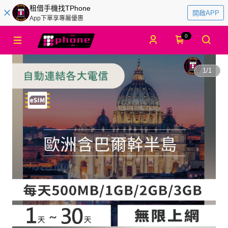
租借手機找TPhone
開啟APP
App下單享專屬優惠
0
1
/
1