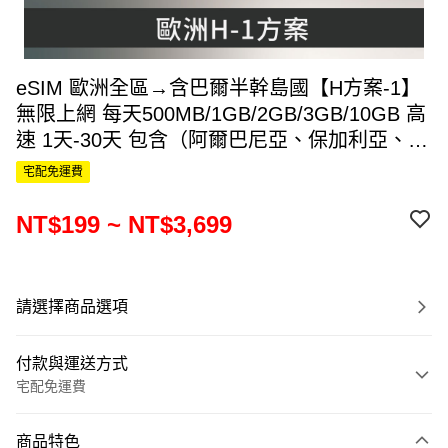
eSIM 歐洲全區→含巴爾半幹島國【H方案-1】
無限上網 每天500MB/1GB/2GB/3GB/10GB 高
速 1天-30天 包含（阿爾巴尼亞、保加利亞、希
臘、馬其頓、黑山(蒙特內哥羅)、波士尼亞、赫
宅配免運費
塞哥維納、迦納、羅馬尼亞、斯洛維尼亞）還
有歐洲多個國家
NT$199 ~ NT$3,699
請選擇商品選項
付款與運送方式
宅配免運費
付款方式
商品特色