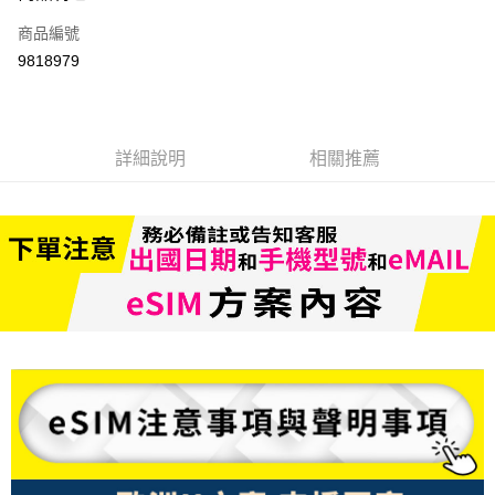
信用卡一次付款
商品編號
信用卡分期付款
9818979
3 期 0 利率 每期
NT$96
21家銀行
6 期 0 利率 每期
NT$48
21家銀行
合作金庫商業銀行
第一商業銀行
華南商業銀行
彰化商業銀行
合作金庫商業銀行
第一商業銀行
LINE Pay
詳細說明
相關推薦
上海商業儲蓄銀行
台北富邦商業銀行
華南商業銀行
彰化商業銀行
國泰世華商業銀行
兆豐國際商業銀行
Apple Pay
上海商業儲蓄銀行
台北富邦商業銀行
臺灣中小企業銀行
台中商業銀行
國泰世華商業銀行
兆豐國際商業銀行
匯豐（台灣）商業銀行
華泰商業銀行
悠遊付
臺灣中小企業銀行
台中商業銀行
聯邦商業銀行
遠東國際商業銀行
匯豐（台灣）商業銀行
華泰商業銀行
ATM付款
元大商業銀行
永豐商業銀行
聯邦商業銀行
遠東國際商業銀行
玉山商業銀行
星展（台灣）商業銀行
元大商業銀行
永豐商業銀行
台新國際商業銀行
中國信託商業銀行
運送方式
玉山商業銀行
星展（台灣）商業銀行
台灣樂天信用卡公司
台新國際商業銀行
中國信託商業銀行
便利帶 2~3工作天(國定假日無配送)
台灣樂天信用卡公司
每筆NT$65，滿NT$199(含以上)免運費
到店自取-台北信義門市 (租借商品請先詢問客服)
每筆NT$100，滿NT$199(含以上)免運費