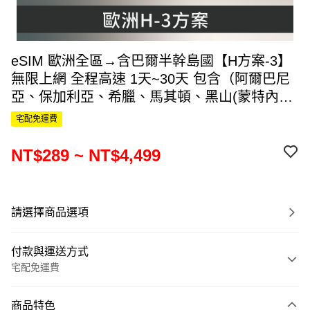
eSIM 歐洲全區→含巴爾半幹島國【H方案-3】
無限上網 全程高速 1天~30天 包含（阿爾巴尼
亞、保加利亞、希臘、馬其頓、黑山(蒙特內哥
羅)、波士尼亞、赫塞哥維納、迦納、羅馬尼
宅配免運費
亞、斯洛維尼亞）還有歐洲多個國家
NT$289 ~ NT$4,499
請選擇商品選項
付款與運送方式
宅配免運費
付款方式
商品特色