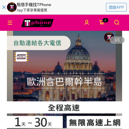
租借手機找TPhone
開啟APP
App下單享專屬優惠
0
1
/
1