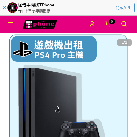
租借手機找TPhone
開啟APP
App下單享專屬優惠
0
1
/
1