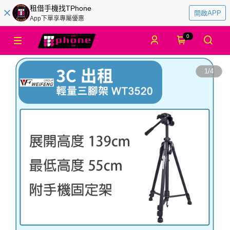
租借手機找TPhone
開啟APP
App下單享專屬優惠
0
1
/
4