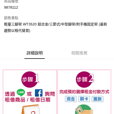
商品編號
信用卡分期付款
9878112
3 期 0 利率 每期
NT$3
21家銀行
銷售重點
6 期 0 利率 每期
NT$1
21家銀行
合作金庫商業銀行
第一商業銀行
輕量三腳架 WT3520 鋁合金/三節式/中型腳架/附手機固定架 (最新
華南商業銀行
彰化商業銀行
合作金庫商業銀行
第一商業銀行
LINE Pay
趨勢以租代替買)
上海商業儲蓄銀行
台北富邦商業銀行
華南商業銀行
彰化商業銀行
國泰世華商業銀行
兆豐國際商業銀行
Apple Pay
上海商業儲蓄銀行
台北富邦商業銀行
臺灣中小企業銀行
台中商業銀行
國泰世華商業銀行
兆豐國際商業銀行
匯豐（台灣）商業銀行
華泰商業銀行
悠遊付
臺灣中小企業銀行
台中商業銀行
聯邦商業銀行
遠東國際商業銀行
詳細說明
相關推薦
匯豐（台灣）商業銀行
華泰商業銀行
ATM付款
元大商業銀行
永豐商業銀行
聯邦商業銀行
遠東國際商業銀行
玉山商業銀行
星展（台灣）商業銀行
元大商業銀行
永豐商業銀行
台新國際商業銀行
中國信託商業銀行
運送方式
玉山商業銀行
星展（台灣）商業銀行
台灣樂天信用卡公司
台新國際商業銀行
中國信託商業銀行
便利帶 2~3工作天(國定假日無配送)
台灣樂天信用卡公司
每筆NT$65，滿NT$199(含以上)免運費
到店自取-台北信義門市 (租借商品請先詢問客服)
每筆NT$100，滿NT$199(含以上)免運費