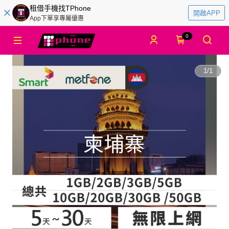
租借手機找TPhone
開啟APP
App下單享專屬優惠
0
1
/
1