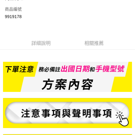
信用卡一次付款
商品編號
信用卡分期付款
9919178
3 期 0 利率 每期
NT$166
21家銀行
6 期 0 利率 每期
NT$83
21家銀行
合作金庫商業銀行
第一商業銀行
華南商業銀行
彰化商業銀行
合作金庫商業銀行
第一商業銀行
LINE Pay
詳細說明
相關推薦
上海商業儲蓄銀行
台北富邦商業銀行
華南商業銀行
彰化商業銀行
國泰世華商業銀行
兆豐國際商業銀行
Apple Pay
上海商業儲蓄銀行
台北富邦商業銀行
臺灣中小企業銀行
台中商業銀行
國泰世華商業銀行
兆豐國際商業銀行
匯豐（台灣）商業銀行
華泰商業銀行
悠遊付
臺灣中小企業銀行
台中商業銀行
聯邦商業銀行
遠東國際商業銀行
匯豐（台灣）商業銀行
華泰商業銀行
ATM付款
元大商業銀行
永豐商業銀行
聯邦商業銀行
遠東國際商業銀行
玉山商業銀行
星展（台灣）商業銀行
元大商業銀行
永豐商業銀行
台新國際商業銀行
中國信託商業銀行
運送方式
玉山商業銀行
星展（台灣）商業銀行
台灣樂天信用卡公司
台新國際商業銀行
中國信託商業銀行
便利帶 2~3工作天(國定假日無配送)
台灣樂天信用卡公司
每筆NT$65，滿NT$199(含以上)免運費
到店自取-台北信義門市 (租借商品請先詢問客服)
每筆NT$100，滿NT$199(含以上)免運費