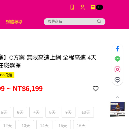
0
媒體報導
寨】C方案 無限高速上網 全程高速 4天
 任您選擇
199免運
9 ~ NT$6,199
5天
6天
7天
8天
9天
10天
12天
13天
14天
15天
16天