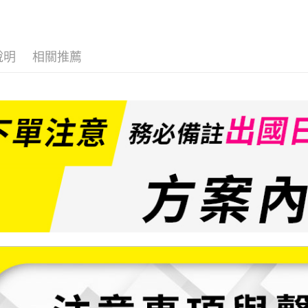
華南商
合作金
LINE Pay
上海商
華南商
國泰世
Apple Pay
上海商
臺灣中
國泰世
說明
相關推薦
匯豐（
悠遊付
臺灣中
聯邦商
匯豐（
ATM付款
元大商
聯邦商
玉山商
元大商
台新國
玉山商
運送方式
台灣樂
台新國
台灣樂
便利帶 2
每筆NT$6
到店自取-
每筆NT$1