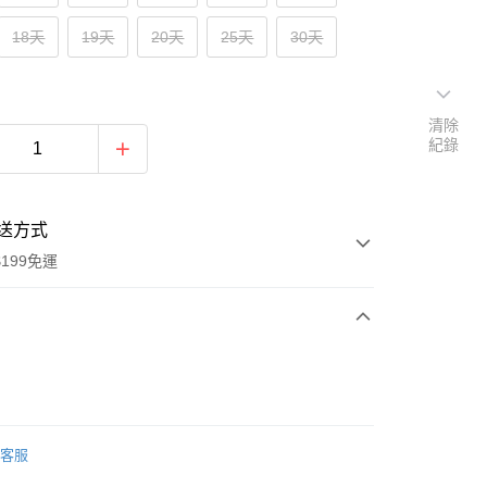
18天
19天
20天
25天
30天
清除
紀錄
送方式
199免運
次付款
期付款
0 利率 每期
NT$333
21家銀行
客服
0 利率 每期
NT$166
21家銀行
庫商業銀行
第一商業銀行