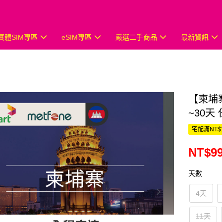
實體SIM專區
eSIM專區
嚴選二手商品
最新資訊
【柬埔
~30天
宅配滿NT$
NT$99
天數
4天
11天