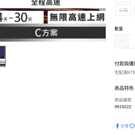
17天
數量
付款與運
宅配滿NT$
付款方式
商品特色
信用卡一
商品編號
9919222
信用卡分
3 期 
分享
6 期 
合作金